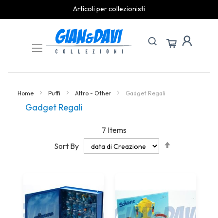
Articoli per collezionisti
Skip
to
Content
Home
Puffi
Altro - Other
Gadget Regali
Gadget Regali
7
Items
Set
Sort By
Descending
Direction