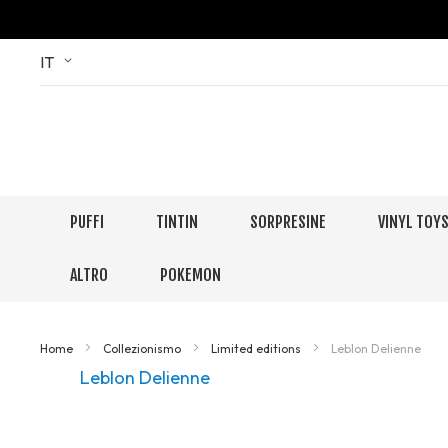
Skip
Language
IT
to
Content
PUFFI
TINTIN
SORPRESINE
VINYL TOY
ALTRO
POKEMON
Home
Collezionismo
Limited editions
Leblon Delienne
Leblon Delienne