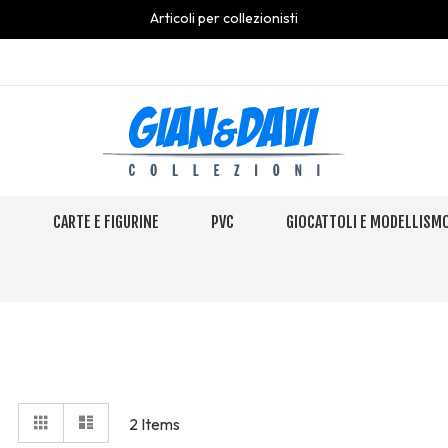
Articoli per collezionisti
S
CARTE E FIGURINE
PVC
GIOCATTOLI E MODELLISM
View
Grid
Elenco
2
Items
as