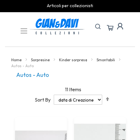
Articoli per collezionisti
Skip
to
Content
Home
Sorpresine
Kinder sorpresa
Smontabili
Autos - Auto
Autos - Auto
11
Items
Set
Sort By
Descending
Direction