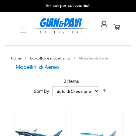
Articoli per collezionisti
Skip
to
Content
Home
Giocattoli e modellismo
Modellini di Aereo
Modellini di Aereo
2
Items
Set
Sort By
Descending
Direction