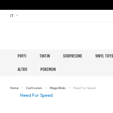
Skip
Language
IT
to
Content
PUFFI
TINTIN
SORPRESINE
VINYL TOY
ALTRO
POKEMON
Home
Costruzioni
Mega Bloks
Need For Speed
Need For Speed