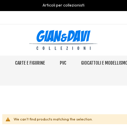
Articoli per collezionisti
S
CARTE E FIGURINE
PVC
GIOCATTOLI E MODELLISM
We can't find products matching the selection.