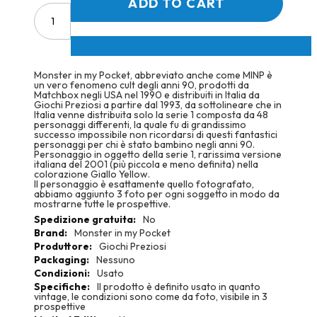
ADD TO CART
Monster in my Pocket, abbreviato anche come MINP è
un vero fenomeno cult degli anni 90, prodotti da
Matchbox negli USA nel 1990 e distribuiti in Italia da
Giochi Preziosi a partire dal 1993, da sottolineare che in
Italia venne distribuita solo la serie 1 composta da 48
personaggi differenti, la quale fu di grandissimo
successo impossibile non ricordarsi di questi fantastici
personaggi per chi è stato bambino negli anni 90.
Personaggio in oggetto della serie 1, rarissima versione
italiana del 2001 (più piccola e meno definita) nella
colorazione Giallo Yellow.
Il personaggio è esattamente quello fotografato,
abbiamo aggiunto 3 foto per ogni soggetto in modo da
mostrarne tutte le prospettive.
More
No
Information
Monster in my Pocket
Giochi Preziosi
Nessuno
Usato
Il prodotto è definito usato in quanto
vintage, le condizioni sono come da foto, visibile in 3
prospettive