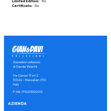
No
No
Gianedavi collezioni
di Davide Volontà
Via Cavour 17 int 2
10024 - Moncalieri (TO)
Italy
P. IVA: IT10213320012
AZIENDA