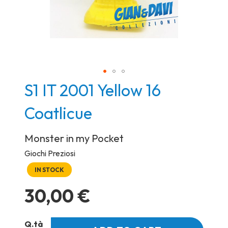
Skip
S1 IT 2001 Yellow 16
to
Coatlicue
the
beginning
Monster in my Pocket
of
the
Giochi Preziosi
images
IN STOCK
gallery
30,00 €
Q.tà