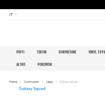
Skip
Language
IT
to
Content
PUFFI
TINTIN
SORPRESINE
VINYL TOY
ALTRO
POKEMON
Home
Costruzioni
Lego
Galaxy Squad
Galaxy Squad