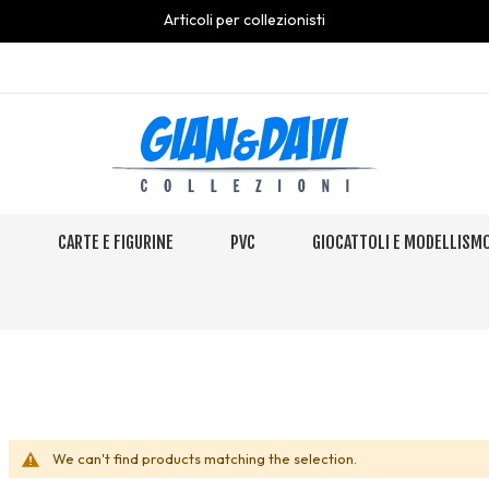
Articoli per collezionisti
S
CARTE E FIGURINE
PVC
GIOCATTOLI E MODELLISM
We can't find products matching the selection.