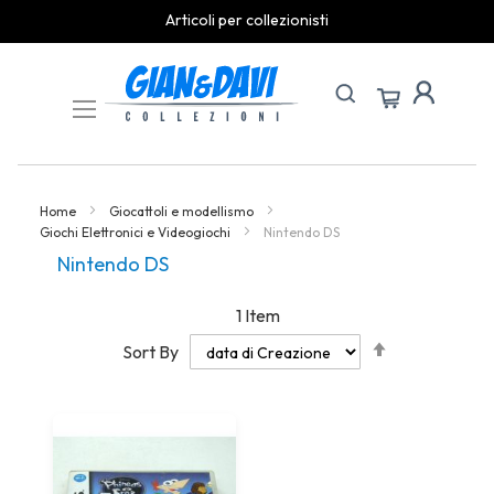
Articoli per collezionisti
Skip
to
Content
Home
Giocattoli e modellismo
Giochi Elettronici e Videogiochi
Nintendo DS
Nintendo DS
1
Item
Set
Sort By
Descending
Direction