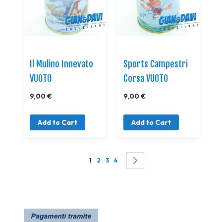
Il Mulino Innevato
Sports Campestri
VUOTO
Corsa VUOTO
9,00 €
9,00 €
Add to Cart
Add to Cart
Page
You're currently reading page
Page
Page
Page
Page
Successivo
1
2
3
4