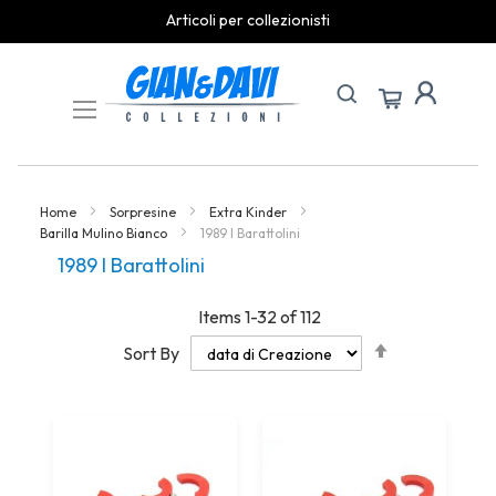
Articoli per collezionisti
Skip
to
Content
Home
Sorpresine
Extra Kinder
Barilla Mulino Bianco
1989 I Barattolini
1989 I Barattolini
Items
1
-
32
of
112
Set
Sort By
Descending
Direction