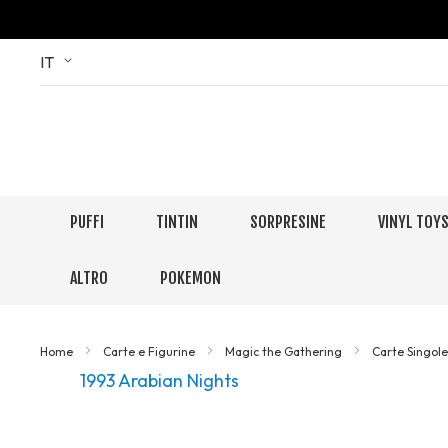
Skip
Language
IT
to
Content
PUFFI
TINTIN
SORPRESINE
VINYL TOY
ALTRO
POKEMON
Home
Carte e Figurine
Magic the Gathering
Carte Singol
1993 Arabian Nights