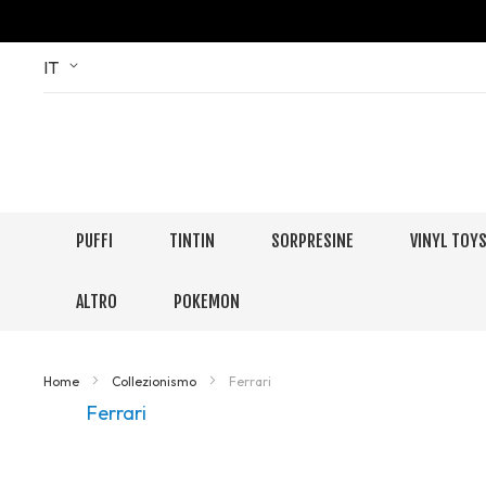
Skip
Language
IT
to
Content
PUFFI
TINTIN
SORPRESINE
VINYL TOY
ALTRO
POKEMON
Home
Collezionismo
Ferrari
Ferrari