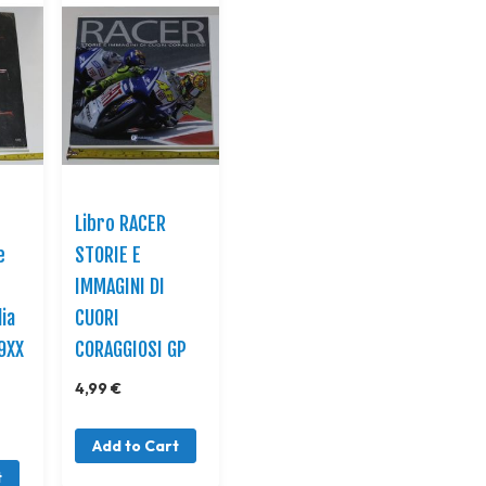
Libro RACER
e
STORIE E
IMMAGINI DI
ia
CUORI
99XX
CORAGGIOSI GP
4,99 €
Add to Cart
t