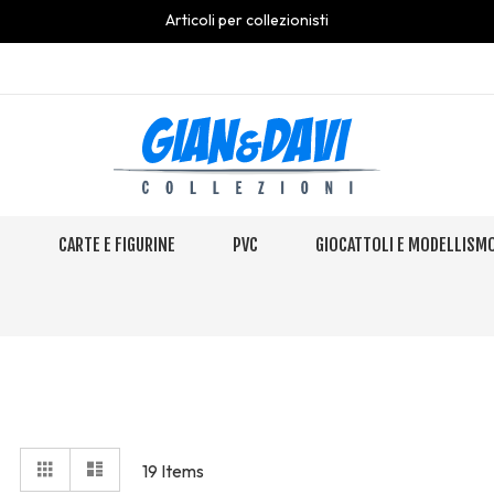
Articoli per collezionisti
S
CARTE E FIGURINE
PVC
GIOCATTOLI E MODELLISM
View
Grid
Elenco
19
Items
as