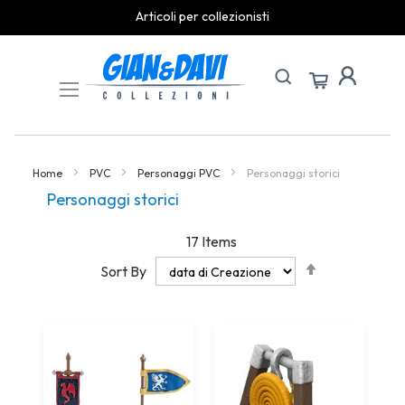
Articoli per collezionisti
Skip
to
Content
Home
PVC
Personaggi PVC
Personaggi storici
Personaggi storici
17
Items
Set
Sort By
Descending
Direction