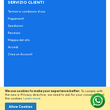
SERVIZIO CLIENTI
Termini e condizioni d'uso
Pagamenti
Spedizioni
Recesso
Mappa del sito
Accedi
Crea un Account
We use cookies to make your experience better.
To comply with
the new e-Privacy directive, we need to ask for your consent to set
the cookies.
Learn more
.
Allow Cookies