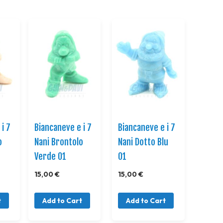
Direction
i 7
Biancaneve e i 7
Biancaneve e i 7
o
Nani Brontolo
Nani Dotto Blu
Verde 01
01
15,00 €
15,00 €
t
Add to Cart
Add to Cart