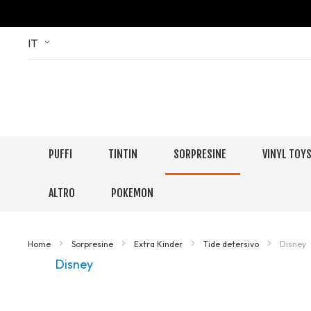
Skip
Language
IT
to
Content
PUFFI
TINTIN
SORPRESINE
VINYL TOY
ALTRO
POKEMON
Home
Sorpresine
Extra Kinder
Tide detersivo
Disney
Disney