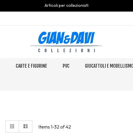
Articoli per collezionisti
S
CARTE E FIGURINE
PVC
GIOCATTOLI E MODELLISM
View
Grid
Elenco
Items
1
-
32
of
42
as