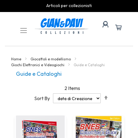
Articoli per collezionisti
Skip
to
Content
Home
Giocattoli e modellismo
Giochi Elettronici e Videogiochi
Guide e Cataloghi
Guide e Cataloghi
2
Items
Set
Sort By
Descending
Direction