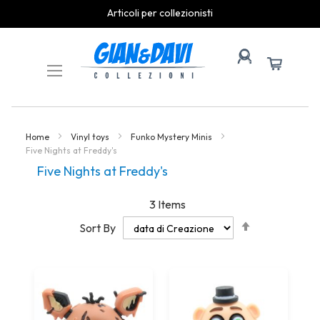
Articoli per collezionisti
Skip
to
Content
Home
Vinyl toys
Funko Mystery Minis
Five Nights at Freddy's
Five Nights at Freddy's
3
Items
Set
Sort By
Descending
Direction