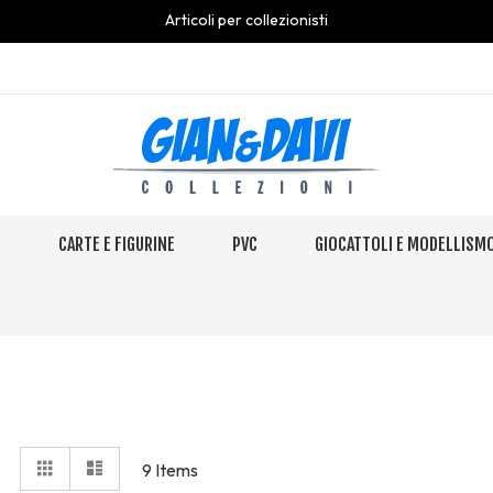
Articoli per collezionisti
S
CARTE E FIGURINE
PVC
GIOCATTOLI E MODELLISM
View
Grid
Elenco
9
Items
as