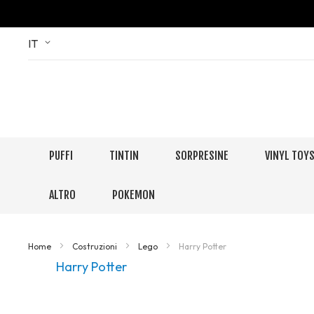
Skip
Language
IT
to
Content
PUFFI
TINTIN
SORPRESINE
VINYL TOY
ALTRO
POKEMON
Home
Costruzioni
Lego
Harry Potter
Harry Potter