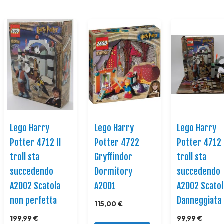
Lego Harry
Lego Harry
Lego Harry
Potter 4712 Il
Potter 4722
Potter 4712 
troll sta
Gryffindor
troll sta
succedendo
Dormitory
succedendo
A2002 Scatola
A2001
A2002 Scatol
non perfetta
Danneggiata
115,00 €
199,99 €
99,99 €