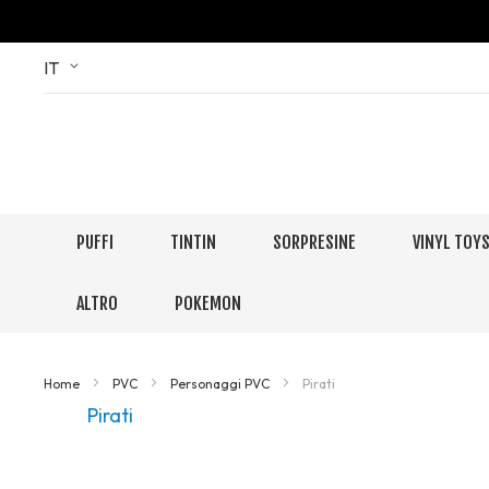
Skip
Language
IT
to
Content
PUFFI
TINTIN
SORPRESINE
VINYL TOY
ALTRO
POKEMON
Home
PVC
Personaggi PVC
Pirati
Pirati