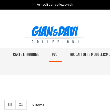
Articoli per collezionisti
S
CARTE E FIGURINE
PVC
GIOCATTOLI E MODELLISM
View
Grid
Elenco
5
Items
as