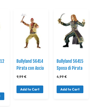
Direction
412
Bullyland 56414
Bullyland 56415
Pirata con Ascia
Sposa di Pirata
9,99 €
4,99 €
Add to Cart
Add to Cart
t