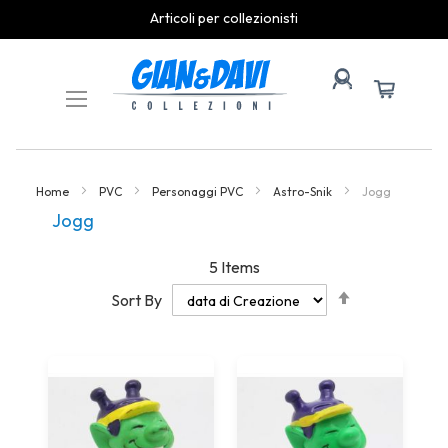
Articoli per collezionisti
Skip
to
Content
Home
PVC
Personaggi PVC
Astro-Snik
Jogg
Jogg
5
Items
Set
Sort By
Descending
Direction