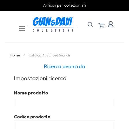
Articoli per collezionisti
Skip
to
Content
Home
Catalog Advanced Search
Ricerca avanzata
Impostazioni ricerca
Nome prodotto
Codice prodotto