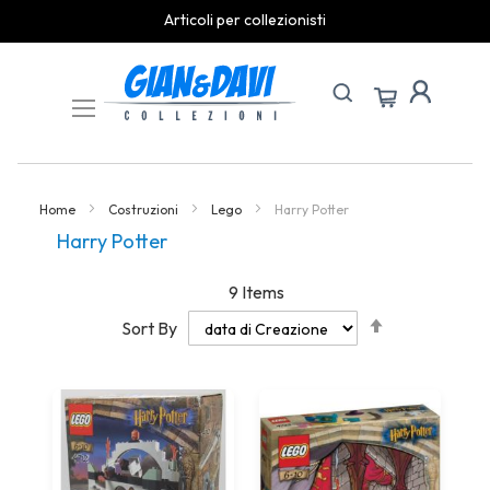
Articoli per collezionisti
Skip
to
Content
Home
Costruzioni
Lego
Harry Potter
Harry Potter
9
Items
Set
Sort By
Descending
Direction