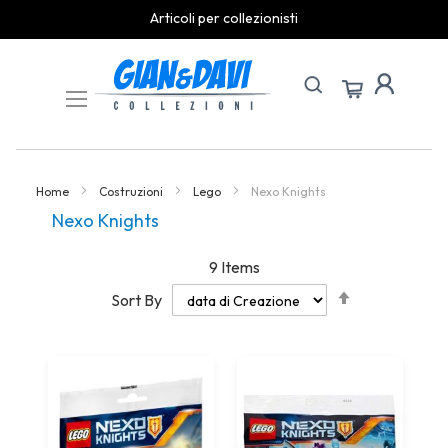
Articoli per collezionisti
Skip
to
Content
Home
Costruzioni
Lego
Nexo Knights
Nexo Knights
9
Items
Set
Sort By
Descending
Direction