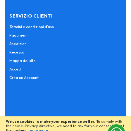
SERVIZIO CLIENTI
Termini e condizioni d'uso
Pagamenti
Spedizioni
Recesso
Mappa del sito
Accedi
Crea un Account
We use cookies to make your experience better.
To comply with
the new e-Privacy directive, we need to ask for your consent to set
the cookies.
Learn more
.