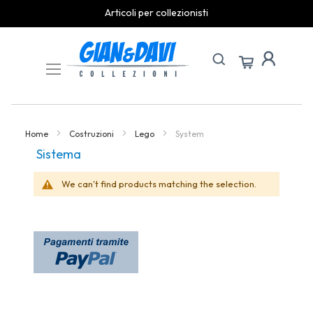
Articoli per collezionisti
Skip
to
Content
Home
Costruzioni
Lego
System
Sistema
We can't find products matching the selection.