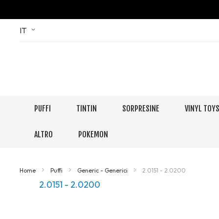
Skip
Language
IT
to
Content
PUFFI
TINTIN
SORPRESINE
VINYL TOY
ALTRO
POKEMON
Home
Puffi
Generic - Generici
2.0151 - 2.0200
2.0151 - 2.0200