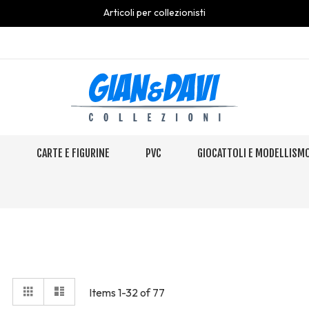
Articoli per collezionisti
S
CARTE E FIGURINE
PVC
GIOCATTOLI E MODELLISM
View
Grid
Elenco
Items
1
-
32
of
77
as