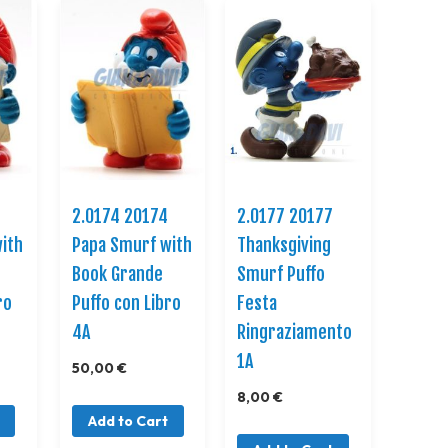
2.0174 20174
2.0177 20177
ith
Papa Smurf with
Thanksgiving
Book Grande
Smurf Puffo
ro
Puffo con Libro
Festa
4A
Ringraziamento
1A
50,00 €
8,00 €
Add to Cart