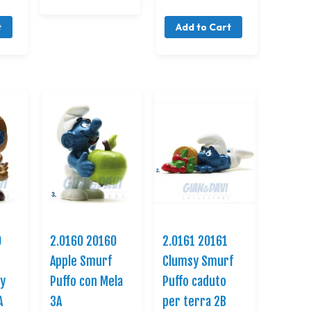
t
Add to Cart
9
2.0160 20160
2.0161 20161
Apple Smurf
Clumsy Smurf
oy
Puffo con Mela
Puffo caduto
A
3A
per terra 2B