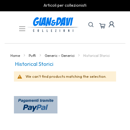
Articoli per collezionisti
Skip
to
Content
Home
Puffi
Generic - Generici
Historical Storici
Historical Storici
We can't find products matching the selection.