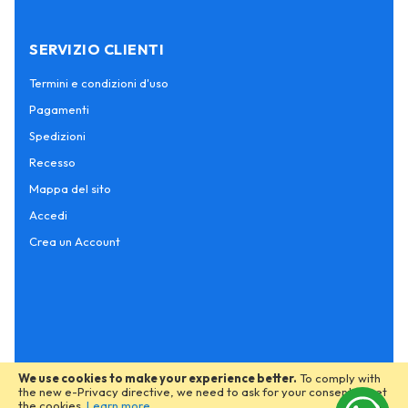
SERVIZIO CLIENTI
Termini e condizioni d'uso
Pagamenti
Spedizioni
Recesso
Mappa del sito
Accedi
Crea un Account
We use cookies to make your experience better.
To comply with
the new e-Privacy directive, we need to ask for your consent to set
the cookies.
Learn more
.