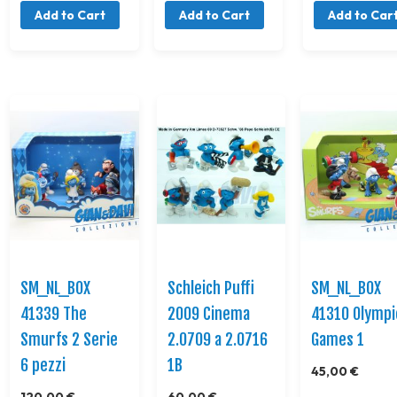
Add to Cart
Add to Cart
Add to Car
SM_NL_BOX
Schleich Puffi
SM_NL_BOX
41339 The
2009 Cinema
41310 Olympi
Smurfs 2 Serie
2.0709 a 2.0716
Games 1
6 pezzi
1B
45,00 €
120,00 €
60,00 €