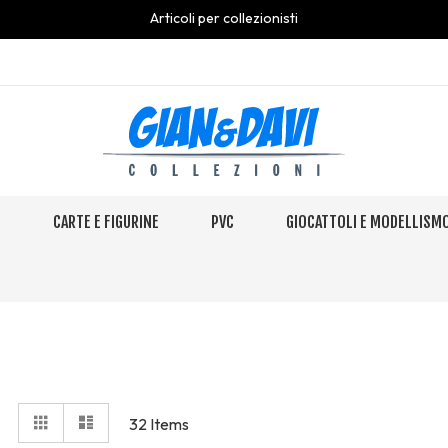
Articoli per collezionisti
S
CARTE E FIGURINE
PVC
GIOCATTOLI E MODELLISM
View
Grid
Elenco
32
Items
as