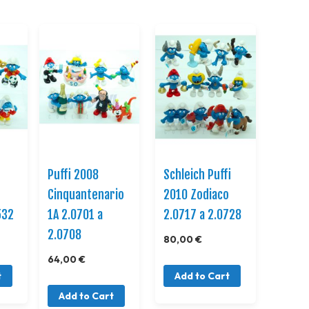
Direction
Puffi 2008
Schleich Puffi
Cinquantenario
2010 Zodiaco
532
1A 2.0701 a
2.0717 a 2.0728
2.0708
80,00 €
64,00 €
t
Add to Cart
Add to Cart