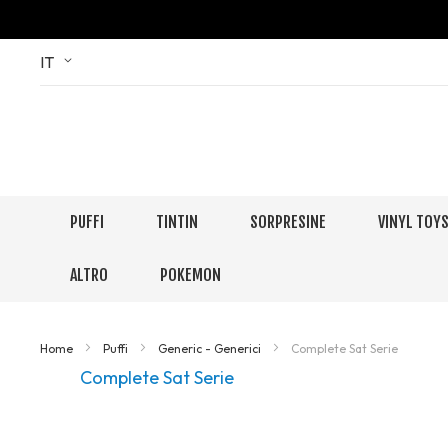
Skip
Language
IT
to
Content
PUFFI
TINTIN
SORPRESINE
VINYL TOY
ALTRO
POKEMON
Home
Puffi
Generic - Generici
Complete Sat Serie
Complete Sat Serie