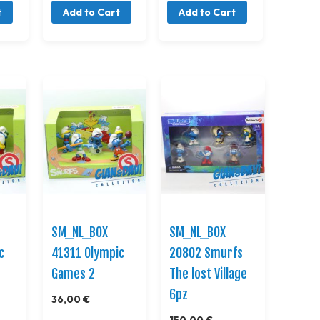
t
Add to Cart
Add to Cart
SM_NL_BOX
SM_NL_BOX
c
41311 Olympic
20802 Smurfs
Games 2
The lost Village
6pz
36,00 €
150,00 €