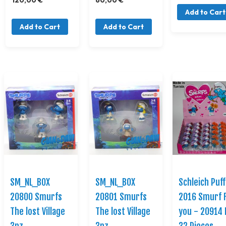
Add to Cart
Add to Cart
Add to Cart
SM_NL_BOX
SM_NL_BOX
Schleich Puff
20800 Smurfs
20801 Smurfs
2016 Smurf 
The lost Village
The lost Village
you - 20914 
3pz
3pz
32 Pieces