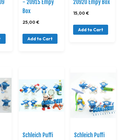
09
- 20915 Empy
20920 Empy Box
Box
15,00 €
25,00 €
Add to Cart
t
Add to Cart
i
Schleich Puffi
Schleich Puffi