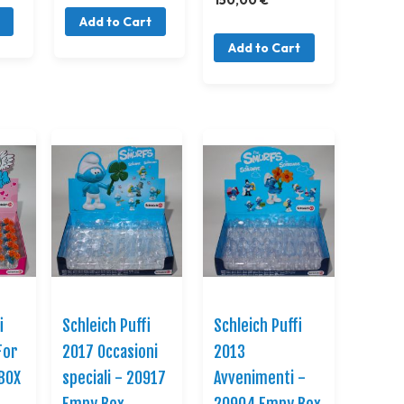
Add to Cart
Add to Cart
i
Schleich Puffi
Schleich Puffi
For
2017 Occasioni
2013
BOX
speciali - 20917
Avvenimenti -
Empy Box
20904 Empy Box