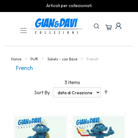
Articoli per collezionisti
Skip
to
Content
Home
Puffi
Sokels - con Base
French
French
3
Items
Set
Sort By
Descending
Direction