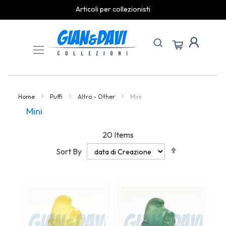
Articoli per collezionisti
Skip
to
Content
Home
Puffi
Altro - Other
Mini
Mini
20
Items
Set
Sort By
Descending
Direction