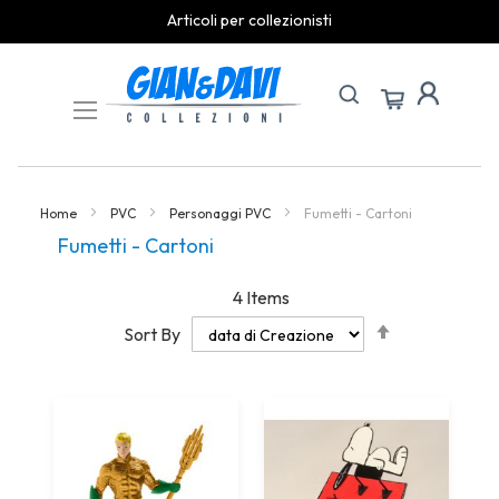
Articoli per collezionisti
Skip
to
Content
Home
PVC
Personaggi PVC
Fumetti - Cartoni
Fumetti - Cartoni
4
Items
Set
Sort By
Descending
Direction