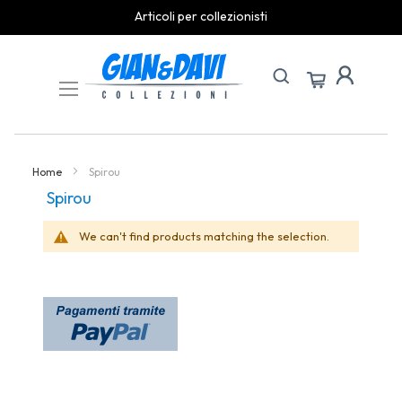
Articoli per collezionisti
Skip
to
Content
Home
Spirou
Spirou
We can't find products matching the selection.