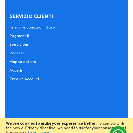
SERVIZIO CLIENTI
Termini e condizioni d'uso
Pagamenti
Spedizioni
Recesso
Mappa del sito
Accedi
Crea un Account
We use cookies to make your experience better.
To comply with
the new e-Privacy directive, we need to ask for your consent to set
the cookies.
Learn more
.