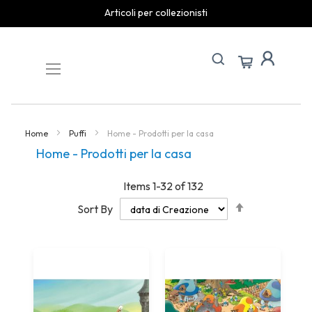
spedizioni rapide
Skip
to
Content
Home
Puffi
Home - Prodotti per la casa
Home - Prodotti per la casa
Items
1
-
32
of
132
Set
Sort By
Descending
Direction