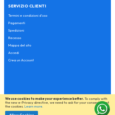
SERVIZIO CLIENTI
Termini e condizioni d'uso
Pagamenti
Spedizioni
Recesso
Mappa del sito
Accedi
Crea un Account
We use cookies to make your experience better.
To comply with
the new e-Privacy directive, we need to ask for your consent to set
the cookies.
Learn more
.