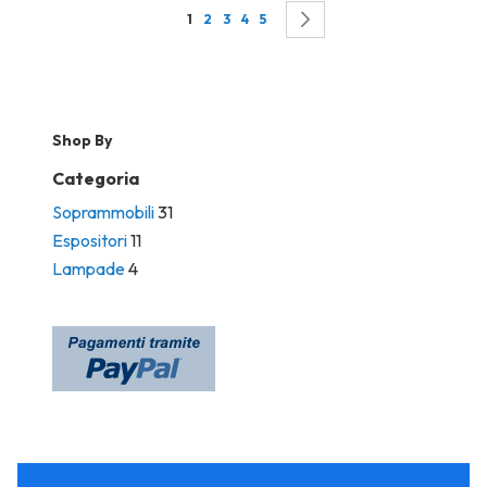
Page
You're currently reading page
Page
Page
Page
Page
Page
Successivo
1
2
3
4
5
Shop By
Categoria
Soprammobili
31
Espositori
11
Lampade
4