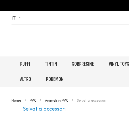
Skip
Language
IT
to
Content
PUFFI
TINTIN
SORPRESINE
VINYL TOY
ALTRO
POKEMON
Home
PVC
Animali in PVC
Selvatici accessori
Selvatici accessori