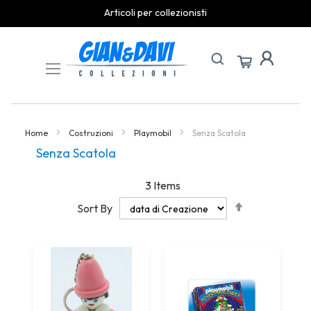
Articoli per collezionisti
Skip
to
Content
Home
Costruzioni
Playmobil
Senza Scatola
Senza Scatola
3
Items
Set
Sort By
Descending
Direction