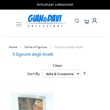
Articoli per collezionisti
Skip
to
Content
Home
Carte e Figurine
Il Signore degli Anelli
Il Signore degli Anelli
1
Item
Set
Sort By
Descending
Direction