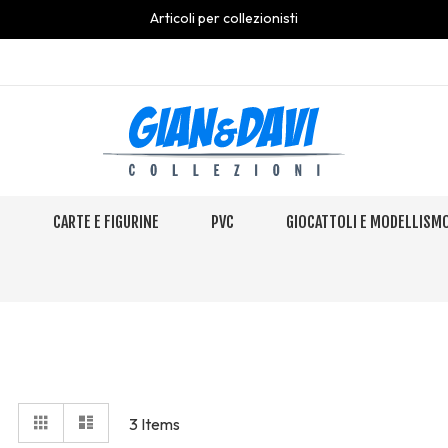
Articoli per collezionisti
S
CARTE E FIGURINE
PVC
GIOCATTOLI E MODELLISM
View
Grid
Elenco
3
Items
as