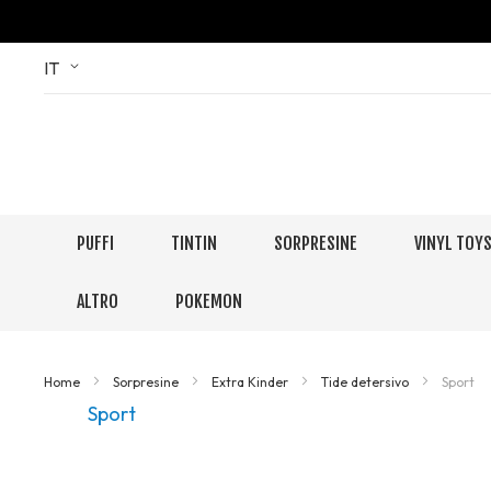
Skip
Language
IT
to
Content
PUFFI
TINTIN
SORPRESINE
VINYL TOY
ALTRO
POKEMON
Home
Sorpresine
Extra Kinder
Tide detersivo
Sport
Sport