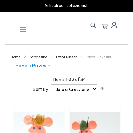
spedizioni rapide
Skip
to
Content
Home
Sorpresine
Extra Kinder
Pavesi Pavesini
Pavesi Pavesini
Items
1
-
32
of
34
Set
Sort By
Descending
Direction