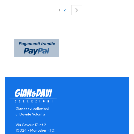
Page
You're currently reading page
Page
Page
Successivo
1
2
Gianedavi collezioni
di Davide Volontà
Via Cavour 17 int 2
10024 - Moncalieri (TO)