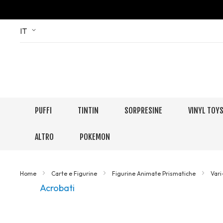
Skip
Language
IT
to
Content
PUFFI
TINTIN
SORPRESINE
VINYL TOY
ALTRO
POKEMON
Home
Carte e Figurine
Figurine Animate Prismatiche
Var
Acrobati