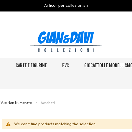
Articoli per collezionisti
S
CARTE E FIGURINE
PVC
GIOCATTOLI E MODELLISM
i-Vue Non Numerate
Acrobati
We can't find products matching the selection.