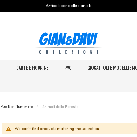
Articoli per collezionisti
S
CARTE E FIGURINE
PVC
GIOCATTOLI E MODELLISM
i-Vue Non Numerate
Animali della Foresta
We can't find products matching the selection.