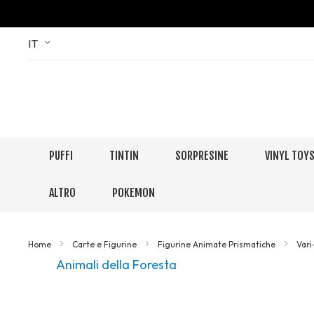
Skip
Language
IT
to
Content
PUFFI
TINTIN
SORPRESINE
VINYL TOY
ALTRO
POKEMON
Home
Carte e Figurine
Figurine Animate Prismatiche
Var
Animali della Foresta