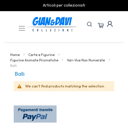
Articoli per collezionisti
Skip
to
Content
Home
Carte e Figurine
Figurine Animate Prismatiche
Vari-Vue Non Numerate
Balli
Balli
We can't find products matching the selection.