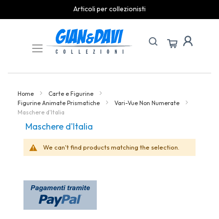
Articoli per collezionisti
Skip
to
Content
Home
Carte e Figurine
Figurine Animate Prismatiche
Vari-Vue Non Numerate
Maschere d'Italia
Maschere d'Italia
We can't find products matching the selection.