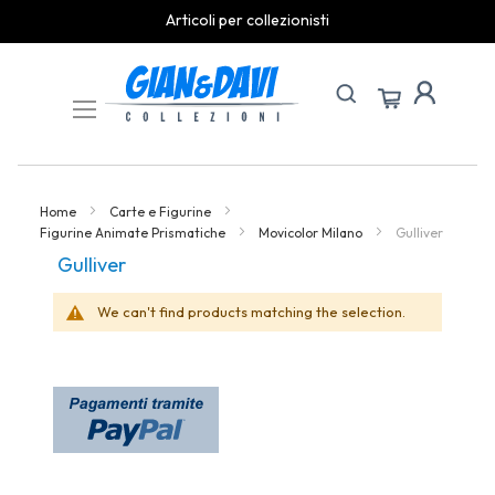
Articoli per collezionisti
Skip
to
Content
Home
Carte e Figurine
Figurine Animate Prismatiche
Movicolor Milano
Gulliver
Gulliver
We can't find products matching the selection.