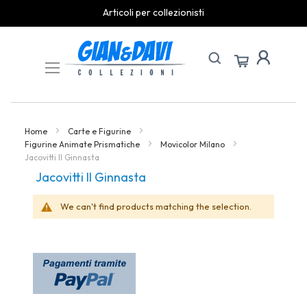
Articoli per collezionisti
Skip
to
Content
Home
Carte e Figurine
Figurine Animate Prismatiche
Movicolor Milano
Jacovitti Il Ginnasta
Jacovitti Il Ginnasta
We can't find products matching the selection.