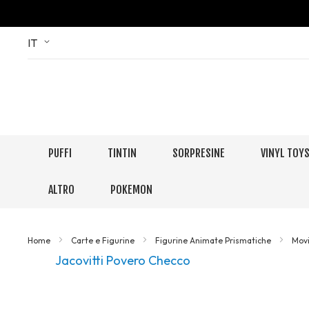
Skip
Language
IT
to
Content
PUFFI
TINTIN
SORPRESINE
VINYL TOY
ALTRO
POKEMON
Home
Carte e Figurine
Figurine Animate Prismatiche
Movi
Jacovitti Povero Checco