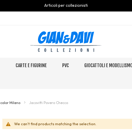
Articoli per collezionisti
S
CARTE E FIGURINE
PVC
GIOCATTOLI E MODELLISM
color Milano
Jacovitti Povero Checco
We can't find products matching the selection.