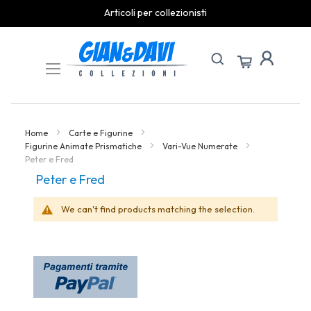
Articoli per collezionisti
Skip
to
Content
Home
Carte e Figurine
Figurine Animate Prismatiche
Vari-Vue Numerate
Peter e Fred
Peter e Fred
We can't find products matching the selection.