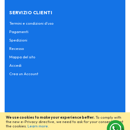
SERVIZIO CLIENTI
Termini e condizioni d'uso
Pagamenti
Spedizioni
Recesso
Mappa del sito
Accedi
Crea un Account
We use cookies to make your experience better.
To comply with
the new e-Privacy directive, we need to ask for your consent to set
the cookies.
Learn more
.