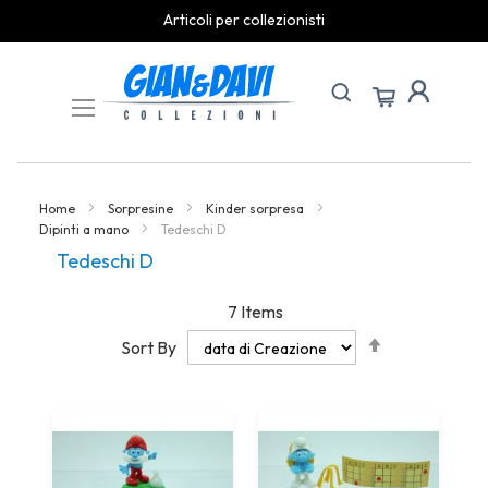
Articoli per collezionisti
Skip
to
Content
Home
Sorpresine
Kinder sorpresa
Dipinti a mano
Tedeschi D
Tedeschi D
7
Items
Set
Sort By
Descending
Direction