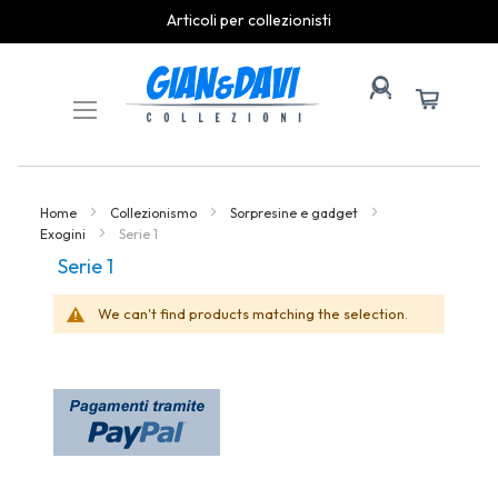
Articoli per collezionisti
Skip
to
Content
Home
Collezionismo
Sorpresine e gadget
Exogini
Serie 1
Serie 1
We can't find products matching the selection.