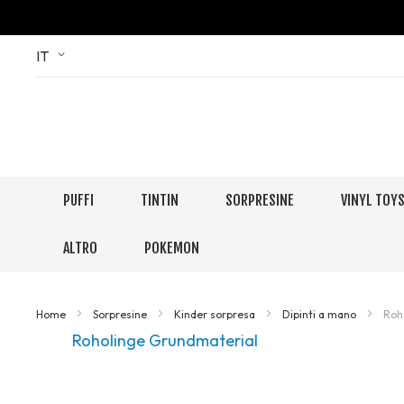
Skip
Language
IT
to
Content
PUFFI
TINTIN
SORPRESINE
VINYL TOY
ALTRO
POKEMON
Home
Sorpresine
Kinder sorpresa
Dipinti a mano
Roh
Roholinge Grundmaterial