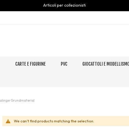
Articoli per collezionisti
S
CARTE E FIGURINE
PVC
GIOCATTOLI E MODELLISM
olinge Grundmaterial
We can't find products matching the selection.