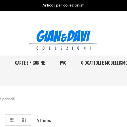
Articoli per collezionisti
S
CARTE E FIGURINE
PVC
GIOCATTOLI E MODELLISM
 e pennelli
View
Grid
Elenco
4
Items
as