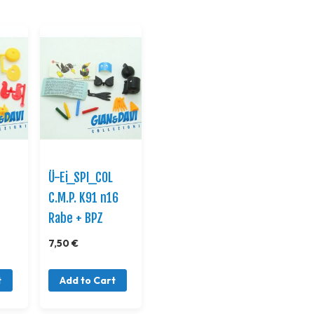
Direction
Ü-Ei_SPI_COL
C.M.P. K91 n16
Rabe + BPZ
7,50 €
t
Add to Cart