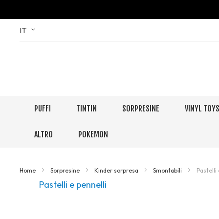
Skip
Language
IT
to
Content
PUFFI
TINTIN
SORPRESINE
VINYL TOY
ALTRO
POKEMON
Home
Sorpresine
Kinder sorpresa
Smontabili
Pastelli
Pastelli e pennelli