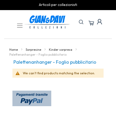
Articoli per collezionisti
Skip
to
Content
Home
Sorpresine
Kinder sorpresa
Palettenanhanger - Foglio pubblicitario
Palettenanhanger - Foglio pubblicitario
We can't find products matching the selection.