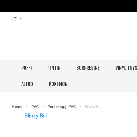
Skip
Language
IT
to
Content
PUFFI
TINTIN
SORPRESINE
VINYL TOY
ALTRO
POKEMON
Home
PVC
Personaggi PVC
Blinky Bill
Blinky Bill