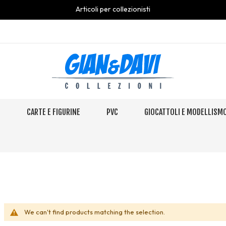
Articoli per collezionisti
S
CARTE E FIGURINE
PVC
GIOCATTOLI E MODELLISM
We can't find products matching the selection.