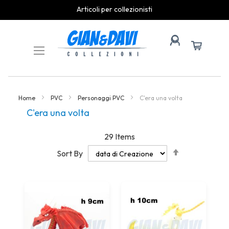
Articoli per collezionisti
Skip
to
Content
Home
PVC
Personaggi PVC
C'era una volta
C'era una volta
29
Items
Set
Sort By
Descending
Direction